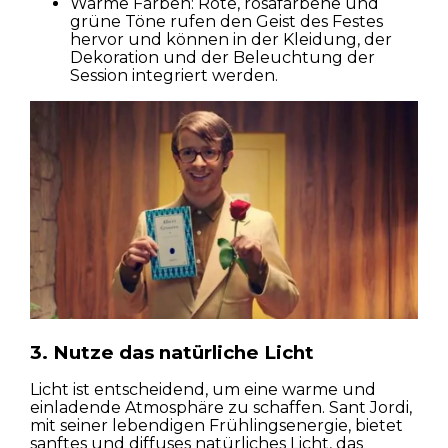
Warme Farben: Rote, rosafarbene und
grüne Töne rufen den Geist des Festes
hervor und können in der Kleidung, der
Dekoration und der Beleuchtung der
Session integriert werden.
3. Nutze das natürliche Licht
Licht ist entscheidend, um eine warme und
Häuser
einladende Atmosphäre zu schaffen. Sant Jordi,
mit seiner lebendigen Frühlingsenergie, bietet
sanftes und diffuses natürliches Licht, das