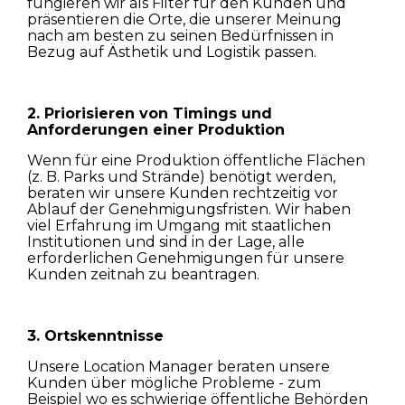
fungieren wir als Filter für den Kunden und
präsentieren die Orte, die unserer Meinung
nach am besten zu seinen Bedürfnissen in
Bezug auf Ästhetik und Logistik passen.
2. Priorisieren von Timings und
Häuser
Anforderungen einer Produktion
Wenn für eine Produktion öffentliche Flächen
Wohnungen
(z. B. Parks und Strände) benötigt werden,
beraten wir unsere Kunden rechtzeitig vor
Straßen
Ablauf der Genehmigungsfristen. Wir haben
viel Erfahrung im Umgang mit staatlichen
Institutionen und sind in der Lage, alle
Natur
erforderlichen Genehmigungen für unsere
Kunden zeitnah zu beantragen.
Spots
3. Ortskenntnisse
Unsere Location Manager beraten unsere
Kunden über mögliche Probleme - zum
Beispiel wo es schwierige öffentliche Behörden