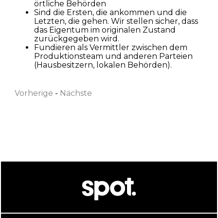
örtliche Behörden
Sind die Ersten, die ankommen und die
Letzten, die gehen. Wir stellen sicher, dass
das Eigentum im originalen Zustand
zurückgegeben wird.
Fundieren als Vermittler zwischen dem
Vorname
Produktionsteam und anderen Parteien
(Hausbesitzern, lokalen Behörden).
Vorherige
-
Nächste
Nachname
Email
Ich habe die
Datenschutzbestimmungen gelesen
und akzeptiere sie
Akzeptieren
Ablehnen