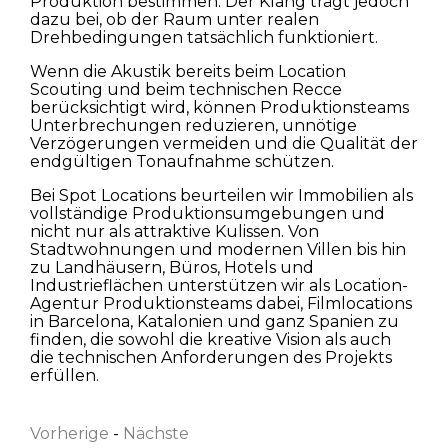
Produktion bestimmen. Der Klang trägt jedoch
dazu bei, ob der Raum unter realen
Drehbedingungen tatsächlich funktioniert.
Wenn die Akustik bereits beim Location
Scouting und beim technischen Recce
berücksichtigt wird, können Produktionsteams
Unterbrechungen reduzieren, unnötige
Verzögerungen vermeiden und die Qualität der
endgültigen Tonaufnahme schützen.
Bei Spot Locations beurteilen wir Immobilien als
vollständige Produktionsumgebungen und
nicht nur als attraktive Kulissen. Von
Stadtwohnungen und modernen Villen bis hin
zu Landhäusern, Büros, Hotels und
Industrieflächen unterstützen wir als Location-
Agentur Produktionsteams dabei, Filmlocations
in Barcelona, Katalonien und ganz Spanien zu
finden, die sowohl die kreative Vision als auch
Vorname
die technischen Anforderungen des Projekts
erfüllen.
Vorherige
-
Nächste
Nachname