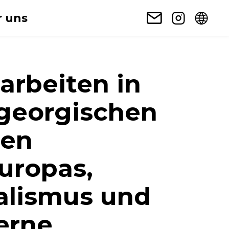
 uns
arbeiten in
georgischen
gen
uropas,
alismus und
erne