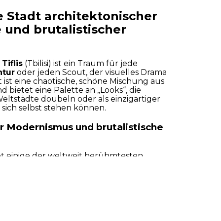
ne Stadt architektonischer
 und brutalistischer
t
Tiflis
(Tbilisi) ist ein Traum für jede
ntur
oder jeden Scout, der visuelles Drama
t ist eine chaotische, schöne Mischung aus
 bietet eine Palette an „Looks“, die
eltstädte doubeln oder als einzigartiger
 sich selbst stehen können.
Akzeptieren
Ablehnen
Konfigurieren
r Modernismus und brutalistische
tet einige der weltweit berühmtesten
owjetischen Modernismus – ein Stil, der
-Fi-Projekte und Produktionen mit einer
info@spotlocations.com
nahen Zukunft“ stark nachgefragt wird.
quartier der Bank von Georgien:
Oft als
bäude“ bezeichnet, besteht diese
onische Ikone aus gestapelten