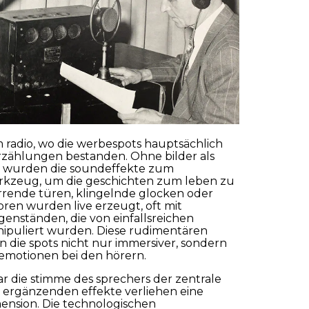
enden
m radio, wo die werbespots hauptsächlich
rzählungen bestanden. Ohne bilder als
 wurden die soundeffekte zum
rkzeug, um die geschichten zum leben zu
rende türen, klingelnde glocken oder
ren wurden live erzeugt, oft mit
genständen, die von einfallsreichen
ipuliert wurden. Diese rudimentären
 die spots nicht nur immersiver, sondern
emotionen bei den hörern.
war die stimme des sprechers der zentrale
e ergänzenden effekte verliehen eine
mension. Die technologischen