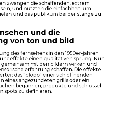
en zwangen die schaffenden, extrem
 sein, und nutzten die einfachheit, um
ielen und das publikum bei der stange zu
rnsehen und die
g von ton und bild
rung des fernsehens in den 1950er-jahren
undeffekte einen qualitativen sprung. Nun
 gemeinsam mit den bildern wirken und
ensorische erfahrung schaffen. Die effekte
Akzeptieren
Ablehnen
Konfigurieren
erter: das "plopp" einer sich öffnenden
en eines angezündeten grills oder ein
achen begannen, produkte und schlüssel-
 spots zu definieren.
s ersetzten die live-improvisationen und
ine poliertere und kreativere produktion.
info@spotlocations.com
nden stellten fest, dass ein gut platzierter
le erzählung verstärken konnte, wodurch
ür das publikum attraktiver und
wurden.