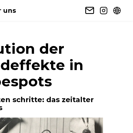
 uns
ution der
deffekte in
espots
ten schritte: das zeitalter
s