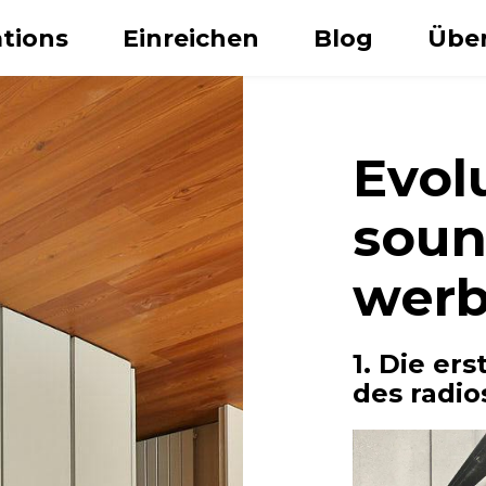
tions
Einreichen
Blog
Über
Evol
soun
werb
Nachname
1. Die ers
des radio