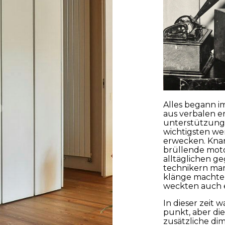
 die
Datenschutzbestimmungen gelesen und akzeptiere sie
Abs
Alles begann i
aus verbalen e
unterstützung
wichtigsten we
erwecken. Knar
brüllende moto
alltäglichen ge
technikern man
klänge machten
weckten auch 
In dieser zeit 
punkt, aber di
zusätzliche di