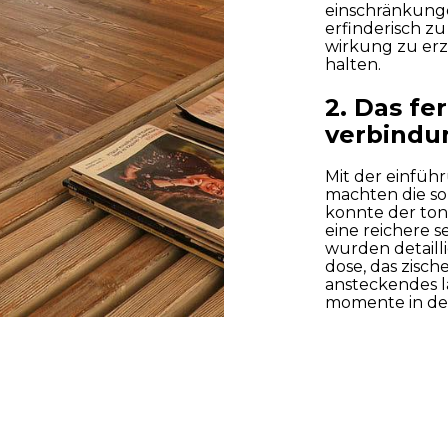
einschränkung
erfinderisch zu
wirkung zu erz
halten.
2. Das fe
verbindun
Mit der einfüh
machten die so
konnte der ton
eine reichere s
wurden detailli
dose, das zisch
ansteckendes l
momente in den
Aufnahmestudio
ermöglichten e
Tel: +34 648 425 414
Die werbetreibe
ton die visuel
die produkte f
einprägsamer 