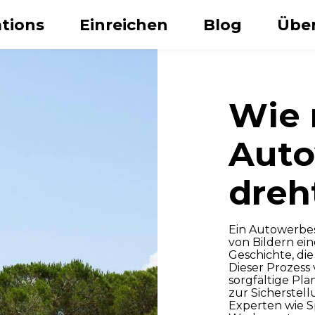
tions
Einreichen
Blog
Über
Wie 
Auto
dreh
Nachname
Ein Autowerbes
von Bildern ein
Geschichte, di
Dieser Prozess 
sorgfältige Pl
zur Sicherstel
Experten wie S