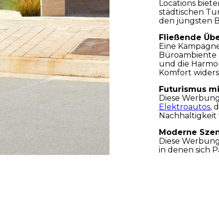
Locations biet
städtischen Tu
den jüngsten B
Fließende Üb
Eine Kampagne
Büroambiente 
und die Harmon
Komfort widers
Futurismus mi
Diese Werbung 
Elektroautos
, 
Nachhaltigkeit 
Moderne Sze
Diese Werbung
in denen sich 
und einen perf
urbanem Design
Tel: +34 648 425 414
Eine perfekt
Einfachheit
Diese Bilder fa
reinsten Form 