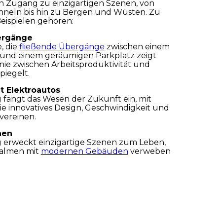
en Zugang zu einzigartigen Szenen, von
nneln bis hin zu Bergen und Wüsten. Zu
eispielen gehören:
ergänge
, die
fließende Übergänge
zwischen einem
und einem geräumigen Parkplatz zeigt
ie zwischen Arbeitsproduktivität und
piegelt.
t Elektroautos
fängt das Wesen der Zukunft ein, mit
die innovatives Design, Geschwindigkeit und
vereinen.
Akzeptieren
Ablehnen
Konfigurieren
nen
 erweckt einzigartige Szenen zum Leben,
Palmen mit
modernen Gebäuden
verweben
ekten Kontrast zwischen Natur und
 schaffen.
info@spotlocations.com
e Verschmelzung von Luxus und
ngen die Essenz von Eleganz in ihrer
ein, wo
Luxus auf Einfachheit
trifft.