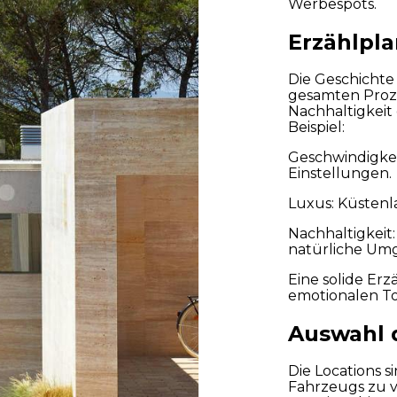
Werbespots.
Erzählpl
 die
Datenschutzbestimmungen gelesen und akzeptiere sie
Die Geschichte
gesamten Proze
Nachhaltigkei
Beispiel:
Abs
Geschwindigkei
Einstellungen.
Luxus: Küsten
Nachhaltigkeit
natürliche Um
Eine solide Erz
emotionalen T
Auswahl 
Die Locations s
Fahrzeugs zu 